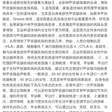
激素合成密切相关的微量元素缺乏，会影响甲状腺激素的合成，增加
甲状腺疾病的发病风险。 3.遗传因素：家族遗传倾向更明显甲状腺疾
病具有一定的遗传倾向，尤其是自身免疫性甲状腺疾病，如桥本甲状
腺炎、Graves 病等，遗传因素在其发病过程中起着重要作用。研究表
明，如果家族中有甲状腺疾病患者，其亲属患甲状腺疾病的风险会显
著增加，且这种遗传倾向在女性中更为明显。这是因为女性体内的某
些基因与甲状腺疾病的易感性相关，这些基因在女性体内更容易被激
活，从而增加了甲状腺疾病的发病几率。例如，人类白细胞抗原
（HLA）基因、细胞毒性 T 淋巴细胞相关抗原 4（CTLA-4）基因等，
都与自身免疫性甲状腺疾病的发生密切相关，且这些基因在女性中的
表达频率更高，使得女性更容易遗传甲状腺疾病的易感基因。 三，女
性预防甲状腺疾病的有效措施 1.定期检查：早发现、早诊断、早治疗
鉴于女性甲状腺疾病的高发风险，建议女性定期进行甲状腺功能检查
和甲状腺超声检查。一般来说，20-40 岁的女性每 2-3 年进行一次甲
状腺检查；40 岁以上的女性，尤其是有甲状腺疾病家族史、自身免疫
性疾病史或长期处于高压力状态的女性，应每年进行一次甲状腺检
查。通过定期检查，可以及时发现甲状腺功能异常和甲状腺结节等问
题，做到早发现、早诊断、早治疗，避免病情进一步发展。 2.健康生
活：调节情绪、改善习惯女性在日常生活中要注意调节自己的情绪，
保持良好的心态，学会释放压力。可以通过运动、冥想、听音乐、与