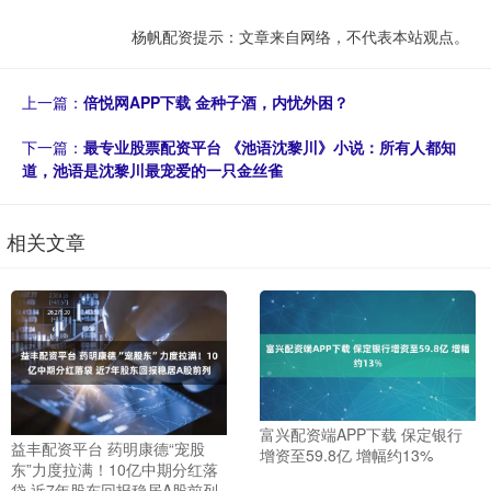
杨帆配资提示：文章来自网络，不代表本站观点。
上一篇：
倍悦网APP下载 金种子酒，内忧外困？
下一篇：
最专业股票配资平台 《池语沈黎川》小说：所有人都知
道，池语是沈黎川最宠爱的一只金丝雀
相关文章
富兴配资端APP下载 保定银行
益丰配资平台 药明康德“宠股
增资至59.8亿 增幅约13%
东”力度拉满！10亿中期分红落
袋 近7年股东回报稳居A股前列