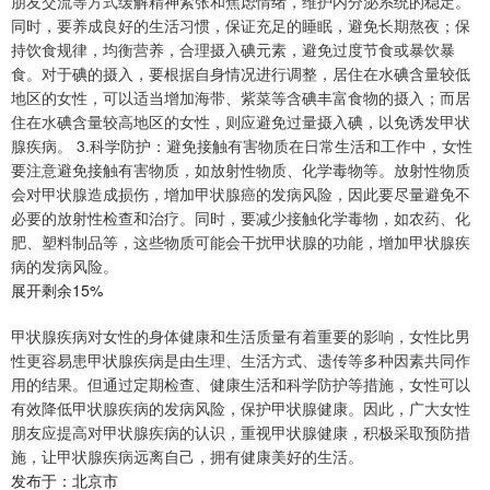
朋友交流等方式缓解精神紧张和焦虑情绪，维护内分泌系统的稳定。
同时，要养成良好的生活习惯，保证充足的睡眠，避免长期熬夜；保
持饮食规律，均衡营养，合理摄入碘元素，避免过度节食或暴饮暴
食。对于碘的摄入，要根据自身情况进行调整，居住在水碘含量较低
地区的女性，可以适当增加海带、紫菜等含碘丰富食物的摄入；而居
住在水碘含量较高地区的女性，则应避免过量摄入碘，以免诱发甲状
腺疾病。 3.科学防护：避免接触有害物质在日常生活和工作中，女性
要注意避免接触有害物质，如放射性物质、化学毒物等。放射性物质
会对甲状腺造成损伤，增加甲状腺癌的发病风险，因此要尽量避免不
必要的放射性检查和治疗。同时，要减少接触化学毒物，如农药、化
肥、塑料制品等，这些物质可能会干扰甲状腺的功能，增加甲状腺疾
病的发病风险。
展开剩余15%
甲状腺疾病对女性的身体健康和生活质量有着重要的影响，女性比男
性更容易患甲状腺疾病是由生理、生活方式、遗传等多种因素共同作
用的结果。但通过定期检查、健康生活和科学防护等措施，女性可以
有效降低甲状腺疾病的发病风险，保护甲状腺健康。因此，广大女性
朋友应提高对甲状腺疾病的认识，重视甲状腺健康，积极采取预防措
施，让甲状腺疾病远离自己，拥有健康美好的生活。
发布于：北京市