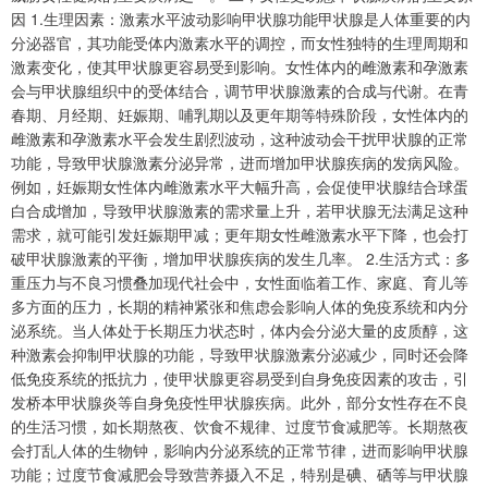
因 1.生理因素：激素水平波动影响甲状腺功能甲状腺是人体重要的内
分泌器官，其功能受体内激素水平的调控，而女性独特的生理周期和
激素变化，使其甲状腺更容易受到影响。女性体内的雌激素和孕激素
会与甲状腺组织中的受体结合，调节甲状腺激素的合成与代谢。在青
春期、月经期、妊娠期、哺乳期以及更年期等特殊阶段，女性体内的
雌激素和孕激素水平会发生剧烈波动，这种波动会干扰甲状腺的正常
功能，导致甲状腺激素分泌异常，进而增加甲状腺疾病的发病风险。
例如，妊娠期女性体内雌激素水平大幅升高，会促使甲状腺结合球蛋
白合成增加，导致甲状腺激素的需求量上升，若甲状腺无法满足这种
需求，就可能引发妊娠期甲减；更年期女性雌激素水平下降，也会打
破甲状腺激素的平衡，增加甲状腺疾病的发生几率。 2.生活方式：多
重压力与不良习惯叠加现代社会中，女性面临着工作、家庭、育儿等
多方面的压力，长期的精神紧张和焦虑会影响人体的免疫系统和内分
泌系统。当人体处于长期压力状态时，体内会分泌大量的皮质醇，这
种激素会抑制甲状腺的功能，导致甲状腺激素分泌减少，同时还会降
低免疫系统的抵抗力，使甲状腺更容易受到自身免疫因素的攻击，引
发桥本甲状腺炎等自身免疫性甲状腺疾病。此外，部分女性存在不良
的生活习惯，如长期熬夜、饮食不规律、过度节食减肥等。长期熬夜
会打乱人体的生物钟，影响内分泌系统的正常节律，进而影响甲状腺
功能；过度节食减肥会导致营养摄入不足，特别是碘、硒等与甲状腺