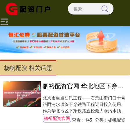
杨帆配资 相关话题
驷裕配资官网 华北地区下穿铁路 最大直径雨污水顶管工程投用
北京市重点防汛工程——石景山衙门口十号
路雨污水顶管下穿铁路工程近日投入使用。
作为华北地区下穿铁路直径最大雨污水顶管
工程，该工程投用将进一步提升区域防汛能
驷裕配资官网
查看：
145
分类：
杨帆配资
力。 石....