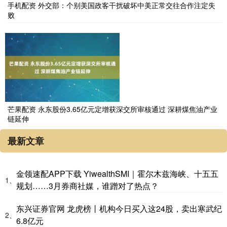
手机配资 外交部：个别美国政客干扰破坏中美正常交往合作注定失
败
芒果配资 永东股份3.65亿元定增获深交所审核通过 深耕煤焦油产业
链延伸
最新文章
金领速配APP下载 YiwealthSMI｜霍尔木兹海峡、十五五
1、
规划……3月券商社媒，谁蹭对了热点？
东兴证券官网 龙虎榜丨机构今日买入这24股，卖出寒武纪
2、
6.8亿元