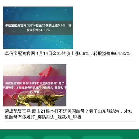
卓信宝配资官网 1月14日金25转债上涨0.6%，转股溢价率64.35%
荣成配资官网 鹰击21根本打不沉美国航母？看了山东舰访港，才知
道航母有多难打_突防能力_舰载机_甲板