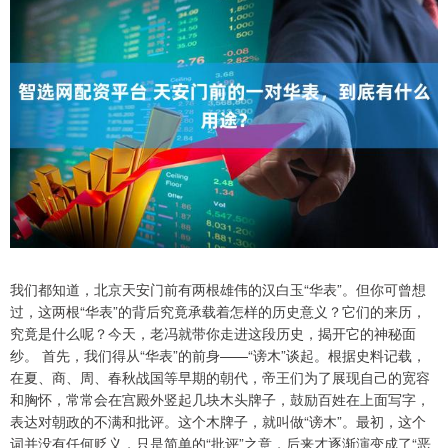
我们都知道，北京天安门前有两根雄伟的汉白玉“华表”。但你可曾想
过，这两根“华表”的背后究竟承载着怎样的历史意义？它们的来历，
究竟是什么呢？今天，老冯就带你走进这段历史，揭开它的神秘面
纱。 首先，我们得从“华表”的前身——“谤木”谈起。根据史料记载，
在夏、商、周、春秋战国等早期的朝代，帝王们为了展现自己的宽容
和胸怀，常常会在宫殿外竖起几块木头牌子，鼓励百姓在上面写字，
表达对朝政的不满和批评。这个木牌子，就叫做“谤木”。最初，这个
词并没有任何贬义，只是简单的“批评”之意，后来才逐渐演变成了“恶