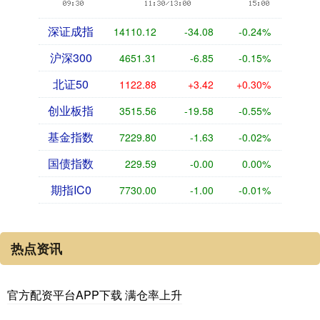
深证成指
14110.12
-34.08
-0.24%
沪深300
4651.31
-6.85
-0.15%
北证50
1122.88
+3.42
+0.30%
创业板指
3515.56
-19.58
-0.55%
基金指数
7229.80
-1.63
-0.02%
国债指数
229.59
-0.00
0.00%
期指IC0
7730.00
-1.00
-0.01%
热点资讯
官方配资平台APP下载 满仓率上升