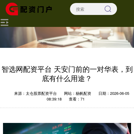
智选网配资平台 天安门前的一对华表，到
底有什么用途？
来源：太仓股票配资平台
网站：杨帆配资
日期：2026-06-05
08:39:18
查看：71