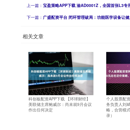
上一篇：
宝盈策略APP下载 渝AD0001Z，全国首张L3
下一篇：
广盛配资平台 闭环管理破局：功能医学设备让
相关文章
科创板配资APP下载 【环球财经】
个人股票配资
美联储主席鲍威尔：尚未就9月会议
务负责人刘斌
作出任何决定
略，合营模式
录）