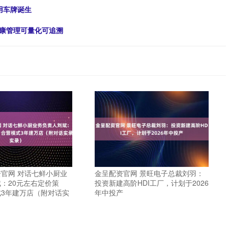
专用车牌诞生
健康管理可量化可追溯
官网 对话七鲜小厨业
金呈配资官网 景旺电子总裁刘羽：
：20元左右定价策
投资新建高阶HDI工厂，计划于2026
3年建万店（附对话实
年中投产