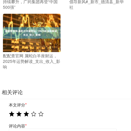
持续攀升，广药集团再登“中国
倡导新风#_新市_德清县_新华
500强”
社
配配查官网 属蛇白羊座财运，
2025年运势解读_支出_收入_影
响
相关评论
本文评分
*
评论内容
*