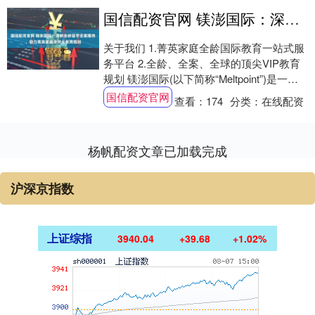
国信配资官网 镁澎国际：深耕全龄留学全案服务，助力菁英家庭全球化教育规划
关于我们 1.菁英家庭全龄国际教育一站式服
务平台 2.全龄、全案、全球的顶尖VIP教育
规划 镁澎国际(以下简称“Meltpoint”)是一家
专注于为菁英家庭提供....
国信配资官网
查看：
174
分类：
在线配资
杨帆配资文章已加载完成
沪深京指数
上证综指
3940.04
+39.68
+1.02%