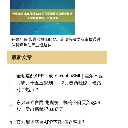
芒果配资 永东股份3.65亿元定增获深交所审核通过
深耕煤焦油产业链延伸
最新文章
金领速配APP下载 YiwealthSMI｜霍尔木兹
海峡、十五五规划……3月券商社媒，谁蹭
1、
对了热点？
东兴证券官网 龙虎榜丨机构今日买入这24
2、
股，卖出寒武纪6.8亿元
官方配资平台APP下载 满仓率上升
3、