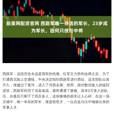
西路军，这段历史永远是我军的伤痛。红军主力胜利会师之后，为了
打通西北陆上交通线，中央决定组织西路军进行西征。这支部队出发
不久，便越过了黄河，进入了河西走廊。然而，面对数倍敌人的猛烈
进攻，西路军经历了浴血奋战，最终遭遇了惨败。原本2万多人的队
伍，在最后只剩下了四百多人，这份惨痛的损失让人心碎。在这一场
灾难中，唯一幸存的军长，便是程世才，一位在血与火中锤炼出来的
军事人才。