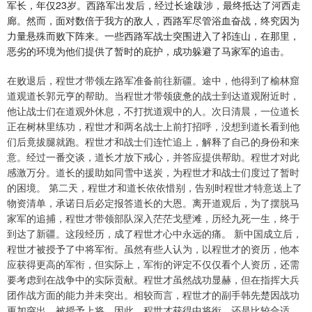
军长，年仅23岁。西路军出发后，经过长途跋涉，最终抵达了河西走
廊。然而，面对数倍于我方的敌人，西路军尽管浴血奋战，终究因为
力量悬殊而败下阵来。一些西路军战士突围进入了祁连山，在那里，
恶劣的环境为他们提供了暂时的庇护，成功躲避了马家军的追击。
在败退后，程世才带领左路军准备前往新疆。途中，他得到了榆林窟
道观道长郭元亨的帮助。当程世才带领疲惫的战士到达道观附近时，
他让战士们在道观外休息，不打扰道观中的人。次日清晨，一位道长
正在树林里练功，程世才和两名战士上前打招呼，没想到道长看到他
们后竟拔腿就跑。程世才和战士们连忙追上，解释了自己的身份和来
意。经过一番交谈，道长才放下戒心，并答应提供帮助。程世才对此
感激万分。道长的援助如同雪中送炭，为程世才和战士们度过了暂时
的困境。 第二天，程世才和道长依依惜别，告别时程世才特意送上了
物资清单，承诺日后必定报答道长的大恩。离开道观后，为了摆脱马
家军的追捕，程世才带领部队深入茫茫戈壁滩，历经九死一生，终于
到达了新疆。这段经历，成了程世才心中永远的痛。 新中国成立后，
程世才被授予了中将军衔。虽然有些人认为，以程世才的资历，他本
应获得更高的军衔，但实际上，军衔的评定不仅仅看个人资历，还需
要考虑到在战争中的实际贡献。程世才虽然战功显赫，但在指挥大兵
团作战方面的能力并未突出。相较而言，程世才的副手韩先楚因战功
更加突出，被授予上将。因此，程世才获得中将衔，还是比较合适