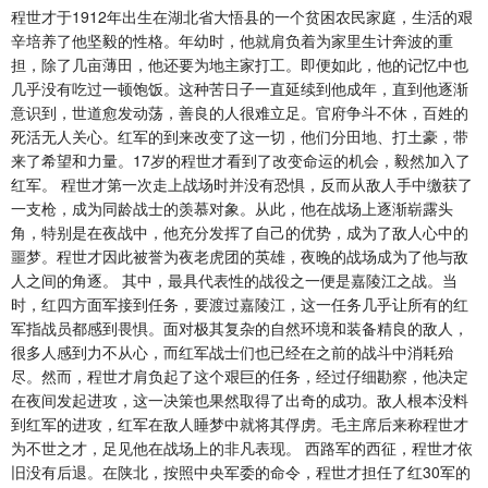
程世才于1912年出生在湖北省大悟县的一个贫困农民家庭，生活的艰
辛培养了他坚毅的性格。年幼时，他就肩负着为家里生计奔波的重
担，除了几亩薄田，他还要为地主家打工。即便如此，他的记忆中也
几乎没有吃过一顿饱饭。这种苦日子一直延续到他成年，直到他逐渐
意识到，世道愈发动荡，善良的人很难立足。官府争斗不休，百姓的
死活无人关心。红军的到来改变了这一切，他们分田地、打土豪，带
来了希望和力量。17岁的程世才看到了改变命运的机会，毅然加入了
红军。 程世才第一次走上战场时并没有恐惧，反而从敌人手中缴获了
一支枪，成为同龄战士的羡慕对象。从此，他在战场上逐渐崭露头
角，特别是在夜战中，他充分发挥了自己的优势，成为了敌人心中的
噩梦。程世才因此被誉为夜老虎团的英雄，夜晚的战场成为了他与敌
人之间的角逐。 其中，最具代表性的战役之一便是嘉陵江之战。当
时，红四方面军接到任务，要渡过嘉陵江，这一任务几乎让所有的红
军指战员都感到畏惧。面对极其复杂的自然环境和装备精良的敌人，
很多人感到力不从心，而红军战士们也已经在之前的战斗中消耗殆
尽。然而，程世才肩负起了这个艰巨的任务，经过仔细勘察，他决定
在夜间发起进攻，这一决策也果然取得了出奇的成功。敌人根本没料
到红军的进攻，红军在敌人睡梦中就将其俘虏。毛主席后来称程世才
为不世之才，足见他在战场上的非凡表现。 西路军的西征，程世才依
旧没有后退。在陕北，按照中央军委的命令，程世才担任了红30军的