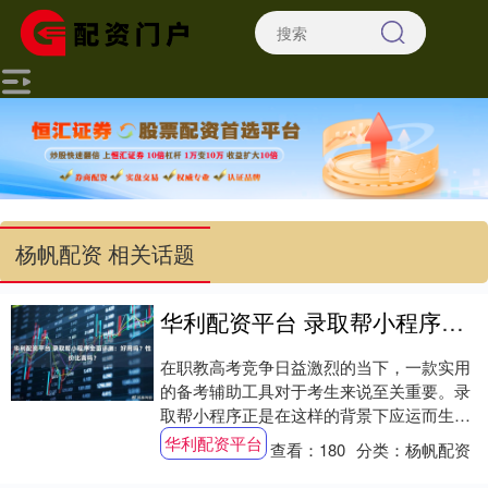
杨帆配资 相关话题
华利配资平台 录取帮小程序全面评测：好用吗？性价比高吗？
在职教高考竞争日益激烈的当下，一款实用
的备考辅助工具对于考生来说至关重要。录
取帮小程序正是在这样的背景下应运而生，
它是否真的好用？性价比如何？服务态度又
华利配资平台
查看：
180
分类：
杨帆配资
怎样？下....