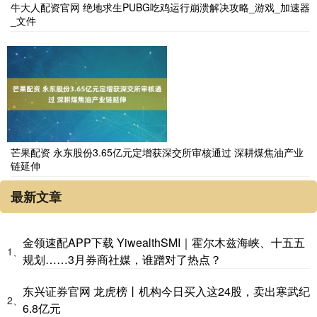
牛大人配资官网 绝地求生PUBG吃鸡运行崩溃解决攻略_游戏_加速器
_文件
芒果配资 永东股份3.65亿元定增获深交所审核通过 深耕煤焦油产业
链延伸
最新文章
金领速配APP下载 YiwealthSMI｜霍尔木兹海峡、十五五
1、
规划……3月券商社媒，谁蹭对了热点？
东兴证券官网 龙虎榜丨机构今日买入这24股，卖出寒武纪
2、
6.8亿元