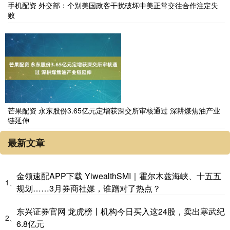
手机配资 外交部：个别美国政客干扰破坏中美正常交往合作注定失
败
芒果配资 永东股份3.65亿元定增获深交所审核通过 深耕煤焦油产业
链延伸
最新文章
金领速配APP下载 YiwealthSMI｜霍尔木兹海峡、十五五
1、
规划……3月券商社媒，谁蹭对了热点？
东兴证券官网 龙虎榜丨机构今日买入这24股，卖出寒武纪
2、
6.8亿元